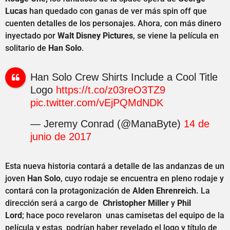
Lucas
han quedado con ganas de ver más spin off que
cuenten detalles de los personajes. Ahora, con más dinero
inyectado por
Walt Disney Pictures
, se viene la película en
solitario de
Han Solo
.
Han Solo Crew Shirts Include a Cool Title
Logo
https://t.co/z03reO3TZ9
pic.twitter.com/vEjPQMdNDK
— Jeremy Conrad (@ManaByte)
14 de
junio de 2017
Esta nueva historia contará a detalle de las andanzas de un
joven
Han Solo
, cuyo rodaje se encuentra en pleno rodaje y
contará con la protagonización de
Alden Ehrenreich.
La
dirección será a cargo de
Christopher Miller
y
Phil
Lord
;
hace poco revelaron unas camisetas del equipo de la
película y estas podrían haber revelado el logo y título de