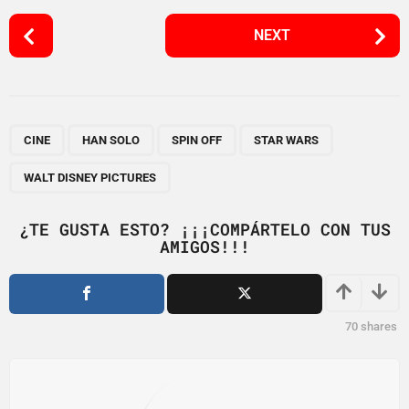
P
NEXT
o
s
t
P
,
,
,
,
a
CINE
HAN SOLO
SPIN OFF
STAR WARS
g
WALT DISNEY PICTURES
i
n
¿TE GUSTA ESTO? ¡¡¡COMPÁRTELO CON TUS
a
AMIGOS!!!
t
i
o
70
shares
n