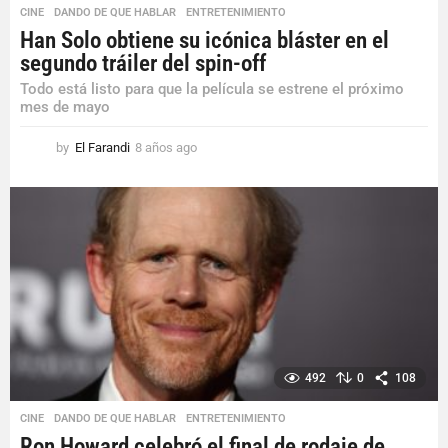
CINE
,
DANDO DE QUE HABLAR
,
ENTRETENIMIENTO
Han Solo obtiene su icónica bláster en el
segundo tráiler del spin-off
Todo está listo para que la película se estrene el próximo
mes de mayo
by
El Farandi
8 años ago
8
a
ñ
o
s
a
g
o
492
0
108
CINE
,
DANDO DE QUE HABLAR
,
ENTRETENIMIENTO
Ron Howard celebró el final de rodaje de