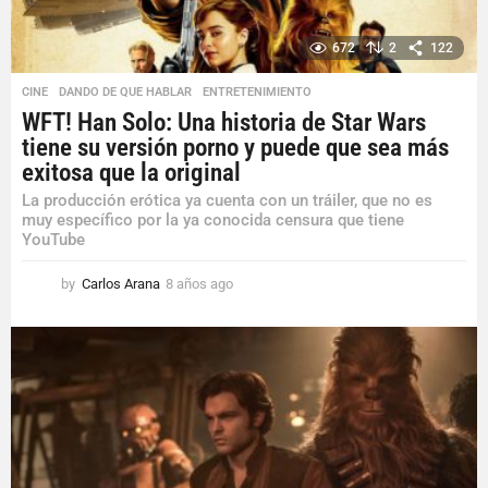
672
2
122
CINE
,
DANDO DE QUE HABLAR
,
ENTRETENIMIENTO
WFT! Han Solo: Una historia de Star Wars
tiene su versión porno y puede que sea más
exitosa que la original
La producción erótica ya cuenta con un tráiler, que no es
muy específico por la ya conocida censura que tiene
YouTube
by
Carlos Arana
8 años ago
8
a
ñ
o
s
a
g
o