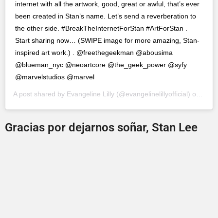
internet with all the artwork, good, great or awful, that’s ever
been created in Stan’s name. Let’s send a reverberation to
the other side. #BreakTheInternetForStan #ArtForStan .
Start sharing now… (SWIPE image for more amazing, Stan-
inspired art work.) . @freethegeekman @abousima
@blueman_nyc @neoartcore @the_geek_power @syfy
@marvelstudios @marvel
A post shared by
Evangeline Lilly
(@evangelinelillyofficial) on
Nov 
Gracias por dejarnos soñar, Stan Lee