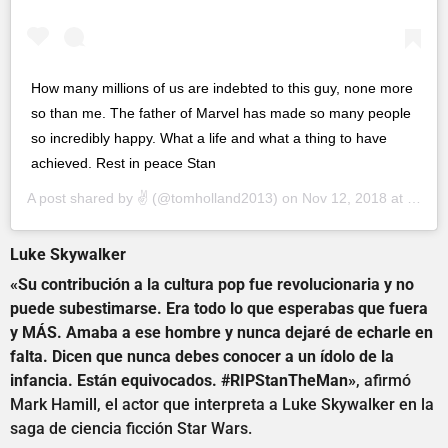
How many millions of us are indebted to this guy, none more
so than me. The father of Marvel has made so many people
so incredibly happy. What a life and what a thing to have
achieved. Rest in peace Stan
A post shared by
✌️
(@tomholland2013) on
Nov 12, 2018 at 11:54am PST
Luke Skywalker
«Su contribución a la cultura pop fue revolucionaria y no
puede subestimarse. Era todo lo que esperabas que fuera
y MÁS. Amaba a ese hombre y nunca dejaré de echarle en
falta. Dicen que nunca debes conocer a un ídolo de la
infancia. Están equivocados. #RIPStanTheMan»
, afirmó
Mark Hamill, el actor que interpreta a Luke Skywalker en la
saga de ciencia ficción Star Wars.