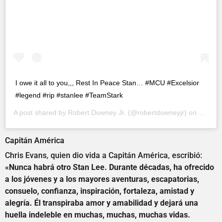
I owe it all to you,,, Rest In Peace Stan… #MCU #Excelsior
#legend #rip #stanlee #TeamStark
A post shared by
Robert Downey Jr.
(@robertdowneyjr) on
Nov 12
Capitán América
Chris Evans, quien dio vida a Capitán América, escribió:
«Nunca habrá otro Stan Lee. Durante décadas, ha ofrecido
a los jóvenes y a los mayores aventuras, escapatorias,
consuelo, confianza, inspiración, fortaleza, amistad y
alegría. Él transpiraba amor y amabilidad y dejará una
huella indeleble en muchas, muchas, muchas vidas.