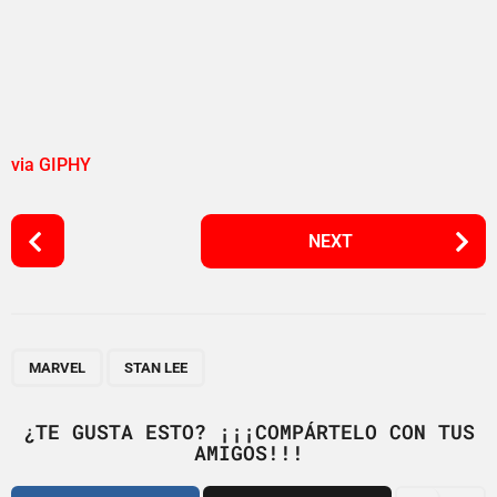
via GIPHY
P
NEXT
o
s
t
P
,
a
MARVEL
STAN LEE
g
i
¿TE GUSTA ESTO? ¡¡¡COMPÁRTELO CON TUS
AMIGOS!!!
n
a