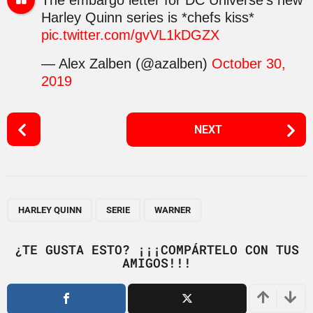
Harley Quinn series is *chefs kiss*
pic.twitter.com/gvVL1kDGZX
— Alex Zalben (@azalben)
October 30,
2019
P
NEXT
o
s
t
P
,
,
a
HARLEY QUINN
SERIE
WARNER
g
i
¿TE GUSTA ESTO? ¡¡¡COMPÁRTELO CON TUS
AMIGOS!!!
n
a
t