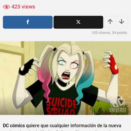
ñ
ñ
423
views
o
o
s
s
a
a
g
g
103
shares,
34
points
o
o
DC cómics
quiere que cualquier información de la nueva