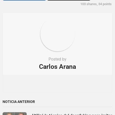
i
103
shares,
34
points
o
n
Posted by
Carlos Arana
NOTICIA ANTERIOR