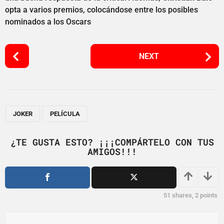
opta a varios premios, colocándose entre los posibles
nominados a los Oscars
P
NEXT
o
s
t
P
,
a
JOKER
PELÍCULA
g
i
¿TE GUSTA ESTO? ¡¡¡COMPÁRTELO CON TUS
AMIGOS!!!
n
a
t
i
51
shares,
2
points
o
n