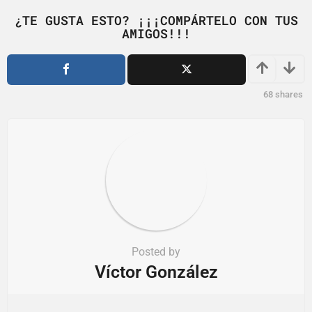
g
i
¿TE GUSTA ESTO? ¡¡¡COMPÁRTELO CON TUS
AMIGOS!!!
n
a
t
i
68
shares
o
n
Posted by
Víctor González