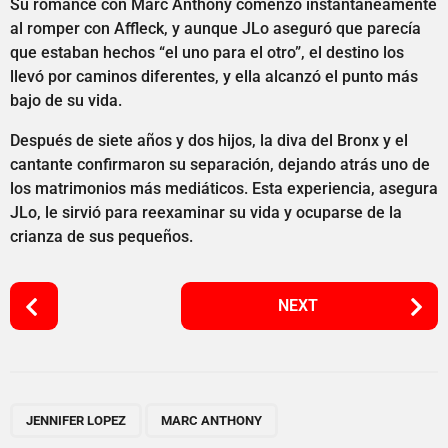
Su romance con Marc Anthony comenzó instantáneamente
al romper con Affleck, y aunque JLo aseguró que parecía
que estaban hechos “el uno para el otro”, el destino los
llevó por caminos diferentes, y ella alcanzó el punto más
bajo de su vida.
Después de siete años y dos hijos, la diva del Bronx y el
cantante confirmaron su separación, dejando atrás uno de
los matrimonios más mediáticos. Esta experiencia, asegura
JLo, le sirvió para reexaminar su vida y ocuparse de la
crianza de sus pequeños.
P
NEXT
o
s
t
P
,
a
JENNIFER LOPEZ
MARC ANTHONY