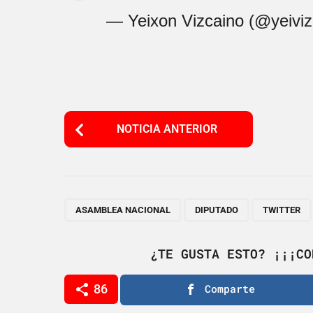
— Yeixon Vizcaino (@yeivi
P
NOTICIA ANTERIOR
o
s
t
P
,
,
ASAMBLEA NACIONAL
DIPUTADO
TWITTER
a
g
¿TE GUSTA ESTO? ¡¡¡CO
i
86
Comparte
n