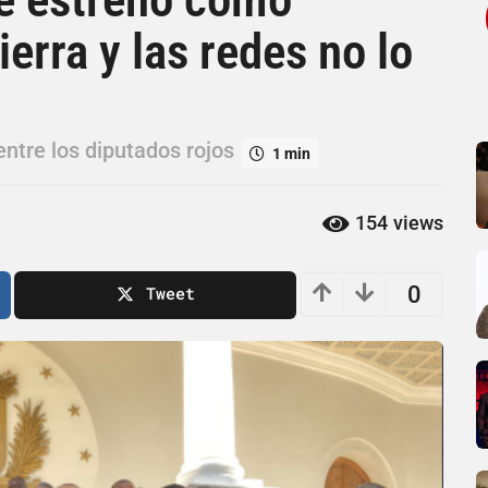
ierra y las redes no lo
entre los diputados rojos
1 min
154
views
0
Tweet