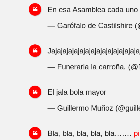
En esa Asamblea cada uno t
— Garófalo de Castilshire 
Jajajajajajajajajajajajajajajaj
— Funeraria la carroña.
El jala bola mayor
— Guillermo Muñoz (@guil
Bla, bla, bla, bla, bla…….
p