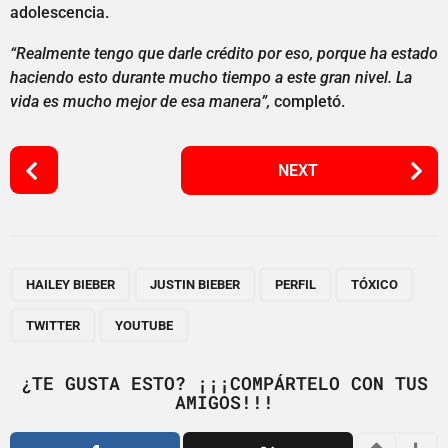
adolescencia.
“Realmente tengo que darle crédito por eso, porque ha estado
haciendo esto durante mucho tiempo a este gran nivel. La
vida es mucho mejor de esa manera”,
completó.
P
NEXT
o
s
t
P
,
,
,
,
,
a
HAILEY BIEBER
JUSTIN BIEBER
PERFIL
TÓXICO
g
TWITTER
YOUTUBE
i
n
¿TE GUSTA ESTO? ¡¡¡COMPÁRTELO CON TUS
a
AMIGOS!!!
t
i