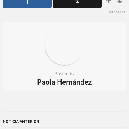
o
68
shares
n
Posted by
Paola Hernández
NOTICIA ANTERIOR