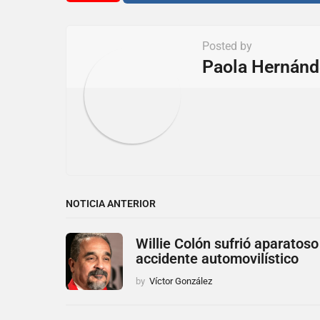
a
t
Posted by
i
Paola Hernánd
o
n
NOTICIA ANTERIOR
Willie Colón sufrió aparatoso
accidente automovilístico
by
Víctor González