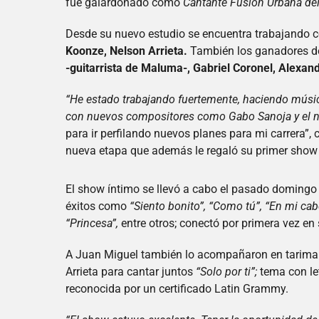
fue galardonado como
Cantante Fusión Urbana de
Desde su nuevo estudio se encuentra trabajando c
Koonze, Nelson Arrieta.
También los ganadores d
-guitarrista de Maluma-, Gabriel Coronel, Alexand
“He estado trabajando fuertemente, haciendo músic
con nuevos compositores como Gabo Sanoja y el nue
para ir perfilando nuevos planes para mi carrera”,
nueva etapa que además le regaló su primer show
El show íntimo se llevó a cabo el pasado domingo 1
éxitos como
“Siento bonito”, “Como tú”, “En mi cab
“Princesa”,
entre otros; conectó por primera vez en
A Juan Miguel también lo acompañaron en tarima R
Arrieta para cantar juntos
“Solo por ti”;
tema con le
reconocida por un certificado Latin Grammy.