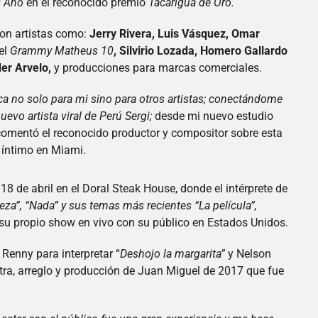
l Año
en el reconocido premio
Tacarigua de Oro.
on artistas como:
Jerry Rivera, Luis Vásquez, Omar
el
Grammy Matheus 10
, Silvirio Lozada, Homero Gallardo
er Arvelo,
y producciones para marcas comerciales.
a no solo para mi sino para otros artistas; conectándome
vo artista viral de Perú Sergi;
desde mi nuevo estudio
 comentó el reconocido productor y compositor sobre esta
 íntimo en Miami.
8 de abril en el Doral Steak House, donde el intérprete de
eza”, “Nada” y sus temas más recientes “La película”,
 su propio show en vivo con su público en Estados Unidos.
enny para interpretar “
Deshojo la margarita”
y Nelson
tra, arreglo y producción de Juan Miguel de 2017 que fue