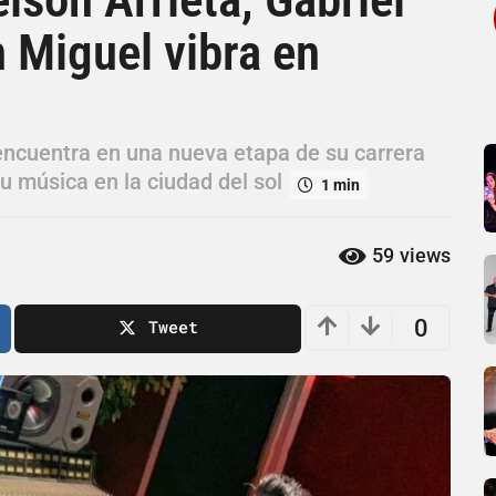
 Miguel vibra en
encuentra en una nueva etapa de su carrera
 música en la ciudad del sol
1 min
59
views
0
Tweet