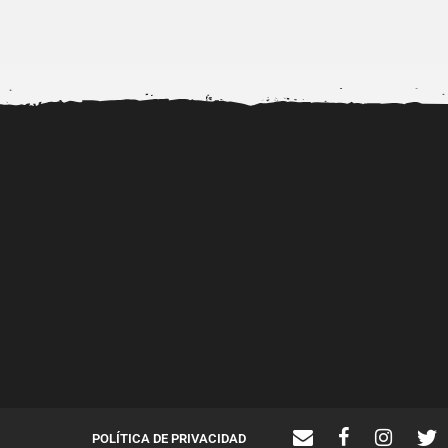
Alerta por la viralización de
Dr. Diubell impulsa n
videos porno de...
talentos urbanos mie
fortalece...
POLÍTICA DE PRIVACIDAD