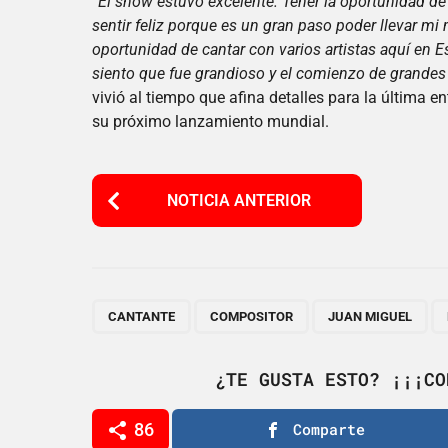
“El show estuvo excelente. Tener la oportunidad de
sentir feliz porque es un gran paso poder llevar m
oportunidad de cantar con varios artistas aquí en 
siento que fue grandioso y el comienzo de grandes
vivió al tiempo que afina detalles para la última 
su próximo lanzamiento mundial.
P
NOTICIA ANTERIOR
o
s
t
P
,
,
,
CANTANTE
COMPOSITOR
JUAN MIGUEL
a
g
¿TE GUSTA ESTO? ¡¡¡CO
i
86
Comparte
n