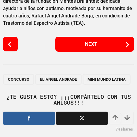
directora de la fundación Mentes Brillantes; dedicada
ayudar a niños con autismo, motivada por su hermanito de
cuatro años, Rafael Ángel Andrade Borja, en condición de
Trastorno del Espectro Autista (TEA).
P
NEXT
o
s
t
P
,
,
a
CONCURSO
ELIANGEL ANDRADE
MINI MUNDO LATINA
g
i
¿TE GUSTA ESTO? ¡¡¡COMPÁRTELO CON TUS
AMIGOS!!!
n
a
t
i
74
shares
o