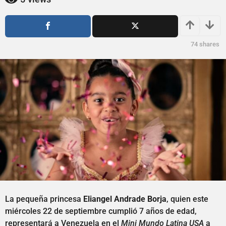
ñ
o
o
s
a
s
g
a
74
shares
o
g
o
La pequeña princesa
Eliangel Andrade Borja
, quien este
miércoles 22 de septiembre cumplió 7 años de edad,
representará a Venezuela en el
Mini Mundo Latina USA
a