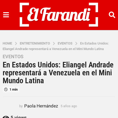
HOME
ENTRETENIMIENTO
EVENTOS
En Estados Unidos:
Eliangel Andrade representará a Venezuela en el Mini Mundo Latina
EVENTOS
5
En Estados Unidos: Eliangel Andrade
a
ñ
representará a Venezuela en el Mini
o
Mundo Latina
s
a
1 min
g
o
Paola Hernández
by
5 años ago
5
5
a
a
ñ
5
views