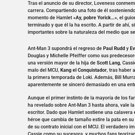
Tras el anuncio de su director, Loveness conmemo
carrera. Compartiendo una foto de él sosteniendo
momento de Hamlet
«Ay, pobre Yorick…»
, el gu
terminado y que él la ha escrito. A partir de ahí
importantes sobre la naturaleza del medio que se
Ant-Man 3 supondrá el regreso de
Paul Rudd
y
Ev
Douglas y Michelle Pfeiffer como sus predeceso
una versión mayor de la hija de
Scott Lang
, Cass
malo del MCU,
Kang el Conquistador
, tras haber 
la primera temporada de Loki. Además, Bill Murra
aparentemente se sinceró demasiado en una entr
Aunque el primer instinto de la mayoría de los fa
ha revelado sobre Ant-Man 3 hasta ahora, vale la 
escritor. Dado que Hamlet sostiene una calavera
héroe que cambia de tamaño estire la pata en su 
de su contrato inicial con el MCU. El verdadero im
Cassie como su sucesora, y muchos fans teoriza