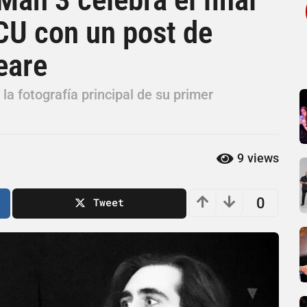
MCU con un post de
eare
 la fotografía principal de su primer
9
views
0
Tweet