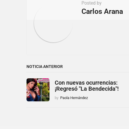
t
Posted by
i
Carlos Arana
o
n
NOTICIA ANTERIOR
Con nuevas ocurrencias:
¡Regresó "La Bendecida"!
by
Paola Hernández