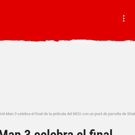
 Ant-Man 3 celebra el final de la película del MCU con un post de parodia de Sh
Man 3 celebra el final