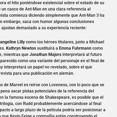
ra el hito poniéndose existencial sobre el estado de su
 un casco de Ant-Man en una clara referencia al
ionista comienza diciendo simplemente que Ant-Man 3 ha
, sin embargo, saca con humor algunas conclusiones
 ajustan demasiado a su experiencia reciente:
angeline Lilly
como los héroes titulares, junto a Michael
res.
Kathryn Newton
sustituirá a
Emma Fuhrmann
como
ie, mientras que
Jonathan Majors
interpretará al futuro
aparecido como una variante del personaje en el final de
y interpretará un papel no revelado, sobre el que
evista para una publicación en alemán.
ns de Marvel es reírse con Loveness, con lo poco que se
pena sacar pistas potenciales de la referencia del
 en la famosa escena de Shakespeare, es posible que el
trilogía, con Rudd probablemente acercándose al final
pacto a largo plazo de la película podría ser posicionar a
n que Kevin Feige y compañía están construyendo el