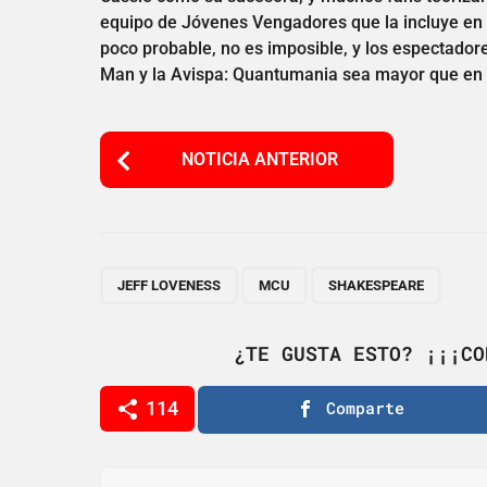
equipo de Jóvenes Vengadores que la incluye en
poco probable, no es imposible, y los espectador
Man y la Avispa: Quantumania sea mayor que en la
P
NOTICIA ANTERIOR
o
s
t
P
,
,
JEFF LOVENESS
MCU
SHAKESPEARE
a
g
¿TE GUSTA ESTO? ¡¡¡CO
i
114
Comparte
n
a