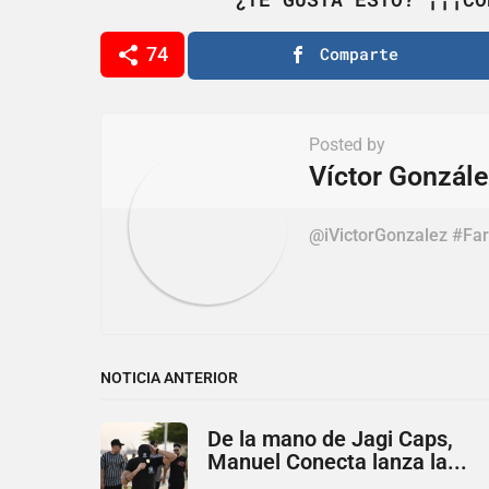
g
i
74
Comparte
n
a
t
Posted by
i
Víctor Gonzál
o
@iVictorGonzalez #Far
n
NOTICIA ANTERIOR
De la mano de Jagi Caps,
Manuel Conecta lanza la...