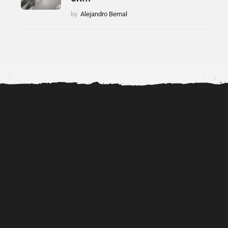
by
Alejandro Bernal
uevos
Filtran video íntimo de
Así se ve actualmente la hija
ntras
Isabella Ladera y Beéle:...
transgénero de...