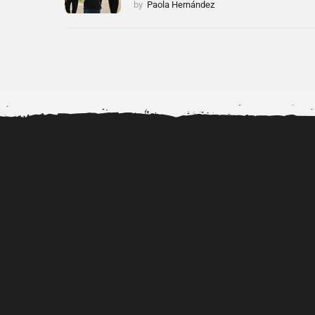
by
Paola Hernández
Alerta por la viralización de
Dr. Diubell impulsa n
videos porno de...
talentos urbanos mie
fortalece...