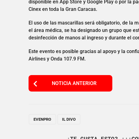
disponible en App Store y Google Play o por la p
Cinex en toda la Gran Caracas.
El uso de las mascarillas será obligatorio, de la 
el área médica, se ha designado un grupo que es
desinfección de manos al ingreso y durante el con
Este evento es posible gracias al apoyo y la conf
Airlines y Onda 107.9 FM.
P
NOTICIA ANTERIOR
o
s
t
P
,
EVENPRO
IL DIVO
a
¿TE GUSTA ESTO? ¡¡¡CO