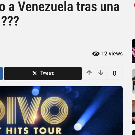
vo a Venezuela tras una
 ???
12
views
0
Tweet