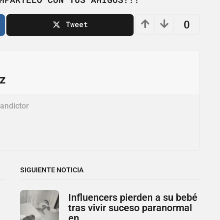
0
Tweet
ez
andictor
SIGUIENTE NOTICIA
Influencers pierden a su bebé
tras vivir suceso paranormal
en...