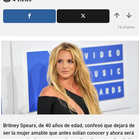
ñ
o
o
s
a
s
g
a
74
shares
o
g
o
Britney Spears, de 40 años de edad, confesó que dejará de
ser la mujer amable que antes solían conocer y ahora será