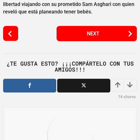
libertad viajando con su prometido Sam Asghari con quien
reveló que está planeando tener bebés.
P
NEXT
o
s
t
P
¿TE GUSTA ESTO? ¡¡¡COMPÁRTELO CON TUS
AMIGOS!!!
a
g
i
n
74
shares
a
t
i
o
n