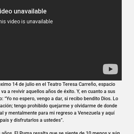
óximo 14 de julio en el Teatro Teresa Carreño, espacio
 a revivir aquellos años de éxito. Y, en cuanto a sus
: “Yo no espero, vengo a dar, si recibo bendito Dios. Lo
obación; tengo prohibido quejarme y olvidarme de donde
ual y mentalmente para mi regreso a Venezuela y aquí
aís y disfrutarlos a ustedes”.
0 años, El Puma resalta que se siente de 10 menos y aún