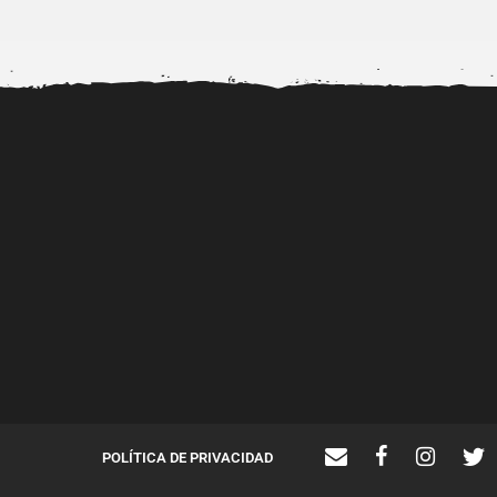
Alerta por la viralización de
Dr. Diubell impulsa n
videos porno de...
talentos urbanos mie
fortalece...
POLÍTICA DE PRIVACIDAD