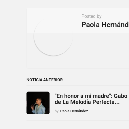
a
t
Posted by
i
Paola Hernánd
o
n
NOTICIA ANTERIOR
"En honor a mi madre": Gabo
de La Melodía Perfecta...
by
Paola Hernández