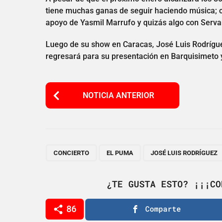
tiene muchas ganas de seguir haciendo música; c
apoyo de Yasmil Marrufo y quizás algo con Serva
Luego de su show en Caracas, José Luis Rodrígue
regresará para su presentación en Barquisimeto 
P
NOTICIA ANTERIOR
o
s
t
P
,
,
CONCIERTO
EL PUMA
JOSÉ LUIS RODRÍGUEZ
a
g
¿TE GUSTA ESTO? ¡¡¡CO
i
86
Comparte
n