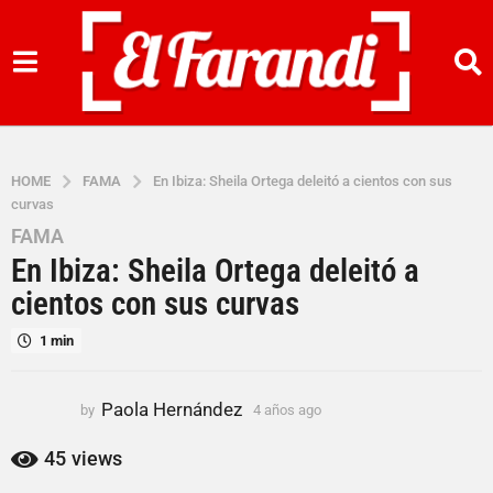
HOME
FAMA
En Ibiza: Sheila Ortega deleitó a cientos con sus
curvas
FAMA
4
En Ibiza: Sheila Ortega deleitó a
a
ñ
cientos con sus curvas
o
1 min
s
a
g
Paola Hernández
by
4 años ago
4
o
a
4
ñ
45
views
o
a