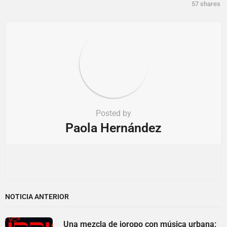
57
shares
n
Posted by
Paola Hernández
NOTICIA ANTERIOR
Una mezcla de joropo con música urbana: