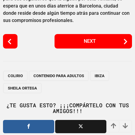
espera que en unos días aterrice a Barcelona, ciudad
donde reside desde algún tiempo atrás para continuar con
sus compromisos profesionales.
P
NEXT
o
s
t
P
,
,
,
a
COLIRIO
CONTENIDO PARA ADULTOS
IBIZA
g
SHEILA ORTEGA
i
n
¿TE GUSTA ESTO? ¡¡¡COMPÁRTELO CON TUS
a
AMIGOS!!!
t
i
o