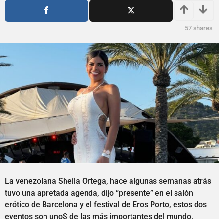
s
ñ
a
o
g
s
57
shares
o
a
g
o
La venezolana Sheila Ortega, hace algunas semanas atrás
tuvo una apretada agenda, dijo “presente” en el salón
erótico de Barcelona y el festival de Eros Porto, estos dos
eventos son unoS de las más importantes del mundo,