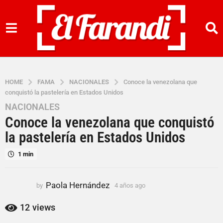
HOME
FAMA
NACIONALES
Conoce la venezolana que
conquistó la pastelería en Estados Unidos
NACIONALES
4
Conoce la venezolana que conquistó
a
ñ
la pastelería en Estados Unidos
o
1 min
s
a
g
Paola Hernández
by
4 años ago
4
o
a
4
ñ
12
views
o
a