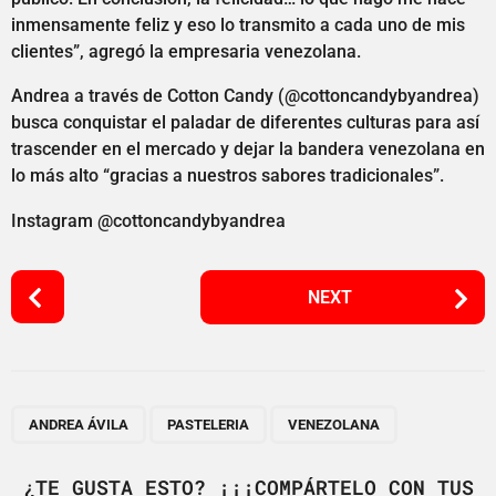
inmensamente feliz y eso lo transmito a cada uno de mis
clientes”, agregó la empresaria venezolana.
Andrea a través de Cotton Candy (@cottoncandybyandrea)
busca conquistar el paladar de diferentes culturas para así
trascender en el mercado y dejar la bandera venezolana en
lo más alto “gracias a nuestros sabores tradicionales”.
Instagram @cottoncandybyandrea
P
NEXT
o
s
t
P
,
,
a
ANDREA ÁVILA
PASTELERIA
VENEZOLANA
g
i
¿TE GUSTA ESTO? ¡¡¡COMPÁRTELO CON TUS