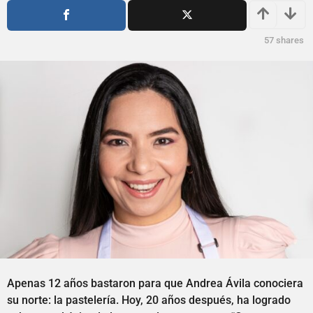
s
ñ
a
o
g
s
57
shares
o
a
g
o
Apenas 12 años bastaron para que Andrea Ávila conociera
su norte: la pastelería. Hoy, 20 años después, ha logrado