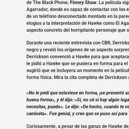
de The Black Phone,
Finney Shaw
. La película si
Agarrador, donde es capaz de contactar con los es
de un teléfono desconectado montado en la pared
elogios a la interpretación de Hawke como El Aga
aspecto concreto del horripilante personaje que
Durante una reciente entrevista con CBR, Derricks
negro y reveló los orígenes de un aspecto sorpr
Derrickson convenció a Hawke para que aceptara el
le pidió a Hawke que se pusiera en forma para e
sugirió que se incluyera un momento en la pelícu
forma física. Mira la cita completa de Derrickson 
«No le pedí que estuviese en forma, ¡se presentó as
buena forma», y él dijo: «Sí, no sé si hay algún lug
necesitas, puedo». Le dije: «De hecho, cuando te ve
camiseta». Fue genial, y creo que se puso así par
Curiosamente, a pesar de las ganas de Hawke de a