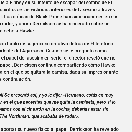
gue a Finney en su intento de escapar del sótano de El
píritus de las víctimas anteriores del asesino a través
. Las críticas de Black Phone han sido unánimes en sus
rrador, y ahora Derrickson se ha sincerado sobre un
 se debe a Hawke.
on habló de su proceso creativo detrás de El teléfono
endente del Agarrador. Cuando se le preguntó cómo
 papel del asesino en serie, el director reveló que no
l papel. Derrickson continuó compartiendo cómo Hawke
la en el que se quitara la camisa, dada su impresionante
a continuación.
í! Se presentó así, y yo le dije: «Hermano, estás en muy
ar en el que necesites que me quite la camiseta, pero si lo
amos con el cinturón en la cocina, deberías estar sin
a The Northman, que acababa de rodar».
portar su nuevo físico al papel, Derrickson ha revelado