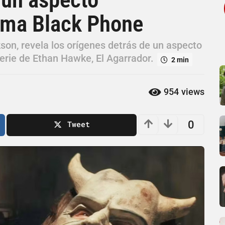
toma Black Phone
kson, revela los orígenes detrás de un aspecto
erie de Ethan Hawke, El Agarrador.
2 min
954
views
0
Tweet