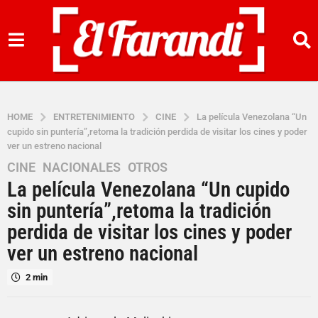
HOME
ENTRETENIMIENTO
CINE
La película Venezolana “Un
cupido sin puntería”,retoma la tradición perdida de visitar los cines y poder
ver un estreno nacional
CINE
,
NACIONALES
,
OTROS
4
La película Venezolana “Un cupido
a
ñ
sin puntería”,retoma la tradición
o
perdida de visitar los cines y poder
s
ver un estreno nacional
a
g
2 min
o
4