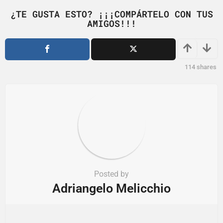
n
¿TE GUSTA ESTO? ¡¡¡COMPÁRTELO CON TUS
a
AMIGOS!!!
t
i
o
114
shares
n
Posted by
Adriangelo Melicchio