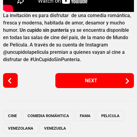
La invitación es para disfrutar de una comedia romántica,
fresca y moderna, habitada de amor, desamor y mucho
humor.
Un cupido sin puntería
ya se encuentra disponible
en todas las salas de cine del país, de la mano de Mundo
de Película. A través de su cuenta de Instagram
@uncupidolapelicula premian a quienes vayan al cine a
disfrutar de #UnCupidoSinPunteria.
P
NEXT
o
s
t
P
,
,
,
,
,
a
CINE
COMEDIA ROMÁNTICA
FAMA
PELICULA
g
VENEZOLANA
VENEZUELA
i