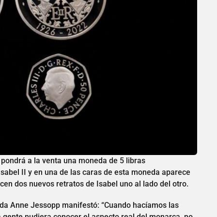
se pondrá a la venta una moneda de 5 libras
 Isabel II y en una de las caras de esta moneda aparece
ecen dos nuevos retratos de Isabel uno al lado del otro.
neda Anne Jessopp manifestó: “Cuando hacíamos las
 gente pudiera conocer el aspecto real del monarca, no