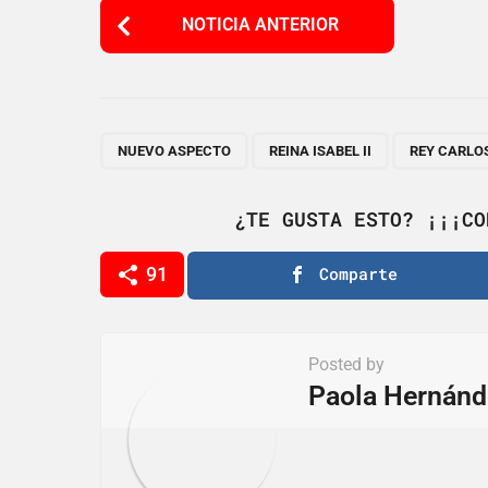
P
NOTICIA ANTERIOR
o
s
t
P
,
,
NUEVO ASPECTO
REINA ISABEL II
REY CARLOS 
a
g
¿TE GUSTA ESTO? ¡¡¡CO
i
91
Comparte
n
a
t
Posted by
i
Paola Hernánd
o
n