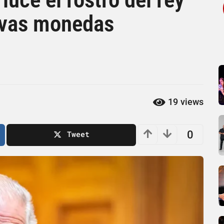
uevas monedas
19
views
0
Tweet