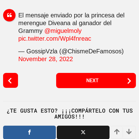
El mensaje enviado por la princesa del
merengue Diveana al ganador del
Grammy
@miguelmoly
pic.twitter.com/Wpl4fnreac
— GossipVzla (@ChismeDeFamosos)
November 28, 2022
P
NEXT
o
s
t
P
¿TE GUSTA ESTO? ¡¡¡COMPÁRTELO CON TUS
AMIGOS!!!
a
g
i