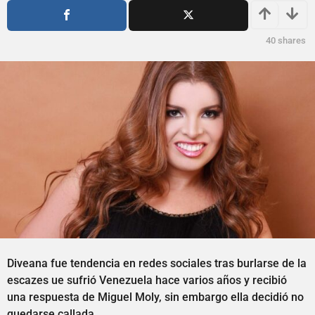
s
ñ
a
o
g
s
40
shares
o
a
g
o
Diveana fue tendencia en redes sociales tras burlarse de la
escazes ue sufrió Venezuela hace varios años y recibió
una respuesta de Miguel Moly, sin embargo ella decidió no
quedarse callada.