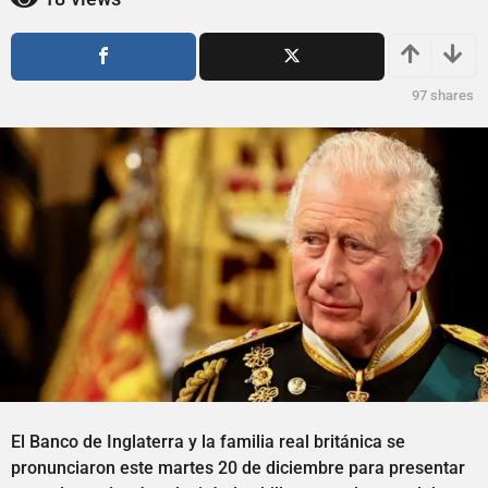
ñ
o
o
s
a
s
g
a
97
shares
o
g
o
El Banco de Inglaterra y la familia real británica se
pronunciaron este martes 20 de diciembre para presentar