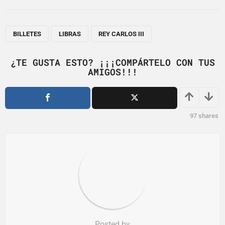
t
P
,
,
a
BILLETES
LIBRAS
REY CARLOS III
g
i
¿TE GUSTA ESTO? ¡¡¡COMPÁRTELO CON TUS
AMIGOS!!!
n
a
t
i
97
shares
o
n
Posted by