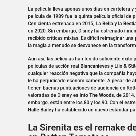
La película lleva apenas unos días en cartelera y
película de 1989 fue la quinta película oficial de
Cenicienta estrenada en 2015,
La Bella y la Besti
en 2020. Sin embargo, Disney ha estrenado innum
recibido críticas mixtas. Es difícil reimaginar un
la magia a menudo se desvanece en la transforma
Aun así, las películas han tenido suficiente éxito
películas de acción real
Blancanieves
y
Lilo & Sti
cualquier reacción negativa que la compañía haya 
le ha perjudicado económicamente. A pesar de alg
tienen buenas puntuaciones de audiencia en Rotte
valoradas de Disney e
s Into The Woods
, de 2014,
embargo, están entre los 80 y los 90. Con el estr
Halle Bailey
ha establecido un nuevo estándar para
La Sirenita es el remake d