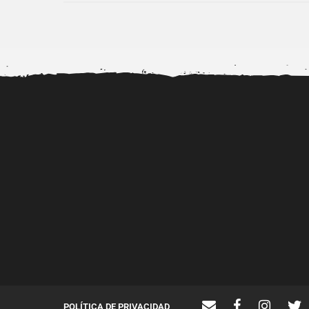
Dr. Diubell impulsa nuevos
Alerta por la viralizac
talentos urbanos mientras
videos porno de..
fortalece...
POLÍTICA DE PRIVACIDAD