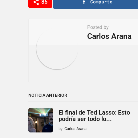
86
Comparte
n
a
t
Posted by
i
Carlos Arana
o
n
NOTICIA ANTERIOR
El final de Ted Lasso: Esto
podría ser todo lo...
by
Carlos Arana