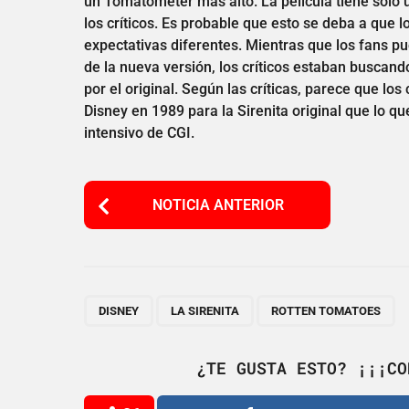
un Tomatometer más alto. La película tiene sólo 
los críticos. Es probable que esto se deba a que lo
expectativas diferentes. Mientras que los fans 
de la nueva versión, los críticos estaban busca
por el original. Según las críticas, parece que lo
Disney en 1989 para la Sirenita original que lo q
intensivo de CGI.
P
NOTICIA ANTERIOR
o
s
t
P
,
,
DISNEY
LA SIRENITA
ROTTEN TOMATOES
a
g
¿TE GUSTA ESTO? ¡¡¡CO
i