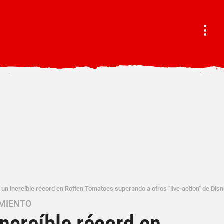
e un increíble récord en Rotten Tomatoes superando a otros "live-action" de Dis
MIENTO
increíble récord en