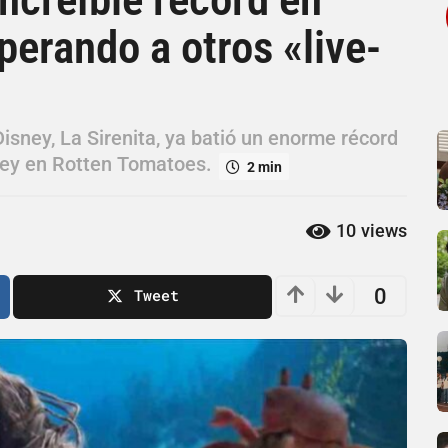
erando a otros «live-
isney, La Sirenita, ya batió un enorme récord
sney en Rotten Tomatoes.
2 min
10
views
0
Tweet