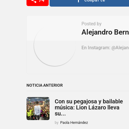
a
g
i
Posted by
n
Alejandro Bern
a
t
En Instagram: @Aleja
i
o
n
NOTICIA ANTERIOR
Con su pegajosa y bailable
música: Lion Lázaro lleva
su...
by
Paola Hernández