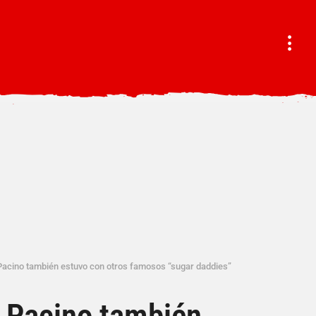
 Pacino también estuvo con otros famosos “sugar daddies”
l Pacino también