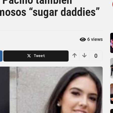
amosos “sugar daddies”
6
views
0
Tweet