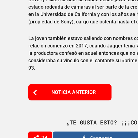
estado rodeada de cámaras al ser parte de la crem
en la Universidad de California y con los años se
(propiedad de Sony), cargo que ostenta hasta el d
La joven también estuvo saliendo con nombres co
relación comenzó en 2017, cuando Jagger tenía 
la productora confesó en aquel entonces que no s
consideraba su vínculo con el cantante su «prime
93.
P
NOTICIA ANTERIOR
o
s
t
¿TE GUSTA ESTO? ¡¡¡CO
P
74
Comparte