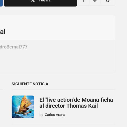
0
al
ndroBernal777
SIGUIENTE NOTICIA
El "live action"de Moana ficha
al director Thomas Kail
by
Carlos Arana