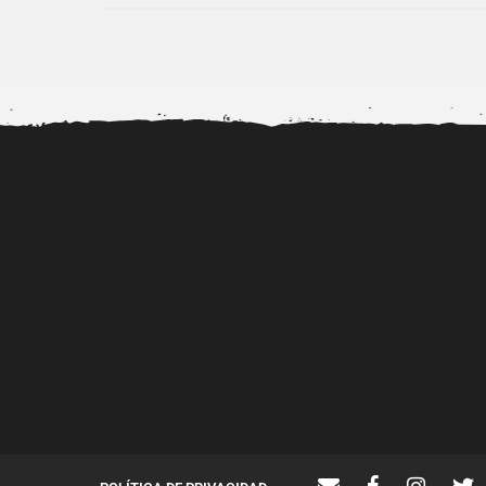
Dr. Diubell impulsa nuevos
Alerta por la viralizac
talentos urbanos mientras
videos porno de..
fortalece...