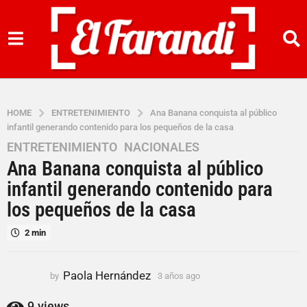
HOME
ENTRETENIMIENTO
Ana Banana conquista al público
infantil generando contenido para los pequeños de la casa
ENTRETENIMIENTO
,
NACIONALES
3
Ana Banana conquista al público
a
ñ
infantil generando contenido para
o
los pequeños de la casa
s
a
2 min
g
o
Paola Hernández
by
3 años ago
3
3
a
a
ñ
9
views