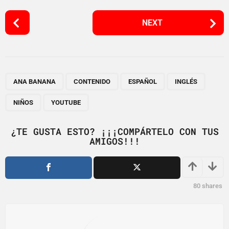
P
NEXT
o
s
t
P
,
,
,
,
,
a
ANA BANANA
CONTENIDO
ESPAÑOL
INGLÉS
g
NIÑOS
YOUTUBE
i
n
¿TE GUSTA ESTO? ¡¡¡COMPÁRTELO CON TUS
a
AMIGOS!!!
t
i
o
80
shares
n