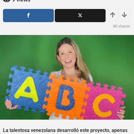
ñ
o
o
s
a
s
g
a
80
shares
o
g
o
La talentosa venezolana desarrolló este proyecto, apenas