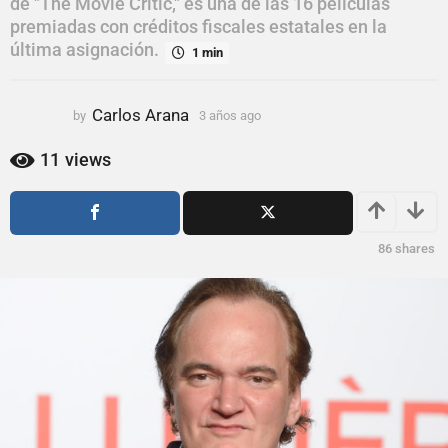
de "The Movie Critic," es una de las 16 películas
ñ
premiadas con créditos fiscales estatales en la
o
última asignación.
1 min
s
a
g
Carlos Arana
by
3 años ago
3
o
a
ñ
11
views
o
s
a
g
86
shares
o