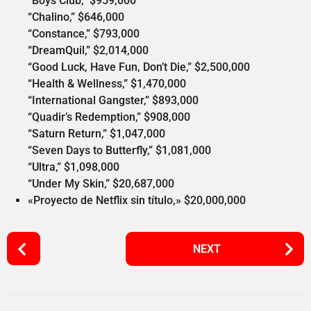
“Boys Club,” $959,000
“Chalino,” $646,000
“Constance,” $793,000
“DreamQuil,” $2,014,000
“Good Luck, Have Fun, Don’t Die,” $2,500,000
“Health & Wellness,” $1,470,000
“International Gangster,” $893,000
“Quadir’s Redemption,” $908,000
“Saturn Return,” $1,047,000
“Seven Days to Butterfly,” $1,081,000
“Ultra,” $1,098,000
“Under My Skin,” $20,687,000
«Proyecto de Netflix sin título,» $20,000,000
P
NEXT
o
s
t