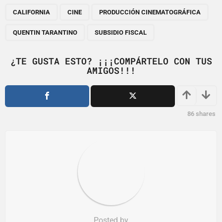
P
,
,
,
,
a
CALIFORNIA
CINE
PRODUCCIÓN CINEMATOGRÁFICA
g
QUENTIN TARANTINO
SUBSIDIO FISCAL
i
n
¿TE GUSTA ESTO? ¡¡¡COMPÁRTELO CON TUS
a
AMIGOS!!!
t
i
o
86
shares
n
Posted by