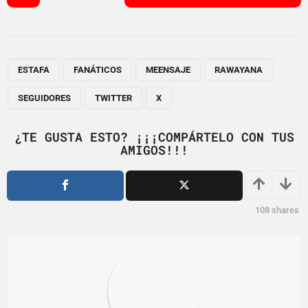
o
s
t
P
,
,
,
,
,
,
a
ESTAFA
FANÁTICOS
MEENSAJE
RAWAYANA
g
SEGUIDORES
TWITTER
X
i
n
¿TE GUSTA ESTO? ¡¡¡COMPÁRTELO CON TUS
a
AMIGOS!!!
t
i
o
108
shares
n