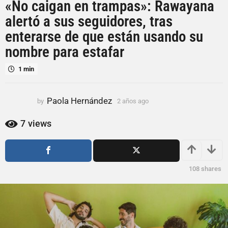
«No caigan en trampas»: Rawayana
ñ
o
alertó a sus seguidores, tras
s
enterarse de que están usando su
a
nombre para estafar
g
o
1 min
2
a
Paola Hernández
ñ
by
2 años ago
2
a
o
ñ
7
views
s
o
a
s
a
g
g
o
108
shares
o