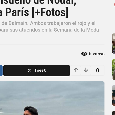
a París [+Fotos]
de Balmain. Ambos trabajaron el rojo y el
 para sus atuendos en la Semana de la Moda
6
views
0
Tweet