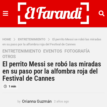
HOME
ENTRETENIMIENTO
El perrito Messi se robó las miradas
en su paso por la alfombra roja del Festival de Cannes
ENTRETENIMIENTO
,
EVENTOS
,
FOTOGRAFÍA
,
2
OTROS
a
El perrito Messi se robó las miradas
ñ
o
en su paso por la alfombra roja del
s
Festival de Cannes
a
g
1 min
o
2
Orianna Guzmán
by
2 años ago
2
a
a