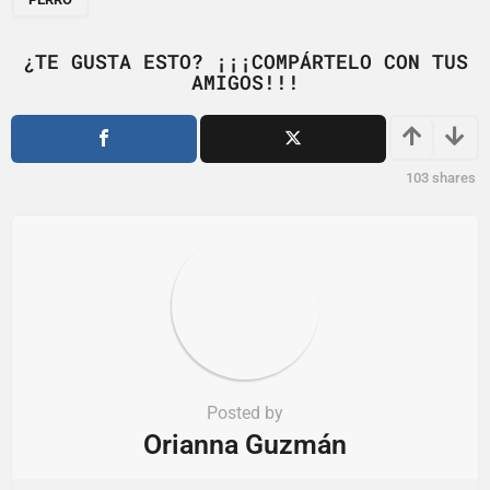
i
n
¿TE GUSTA ESTO? ¡¡¡COMPÁRTELO CON TUS
a
AMIGOS!!!
t
i
o
103
shares
n
Posted by
Orianna Guzmán