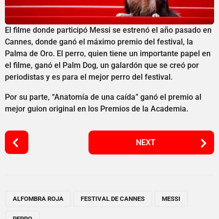
El filme donde participó Messi se estrenó el año pasado en
Cannes, donde ganó el máximo premio del festival, la
Palma de Oro. El perro, quien tiene un importante papel en
el filme, ganó el Palm Dog, un galardón que se creó por
periodistas y es para el mejor perro del festival.
Por su parte, “Anatomía de una caída” ganó el premio al
mejor guion original en los Premios de la Academia.
P
NEXT
o
s
t
P
,
,
,
a
ALFOMBRA ROJA
FESTIVAL DE CANNES
MESSI
g
PERRO