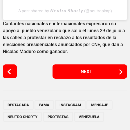
A post shared by 𝙉𝙚𝙪𝙩𝙧𝙤 𝙎𝙝𝙤𝙧𝙩𝙮 (@neutropimp)
Cantantes nacionales e internacionales expresaron su
apoyo al pueblo venezolano que salió el lunes 29 de julio a
las calles a protestar en rechazo a los resultados de la
elecciones presidenciales anunciados por CNE, que dan a
Nicolás Maduro como ganador.
P
NEXT
o
s
t
P
,
,
,
,
,
,
a
DESTACADA
FAMA
INSTAGRAM
MENSAJE
g
NEUTRO SHORTY
PROTESTAS
VENEZUELA
i
n