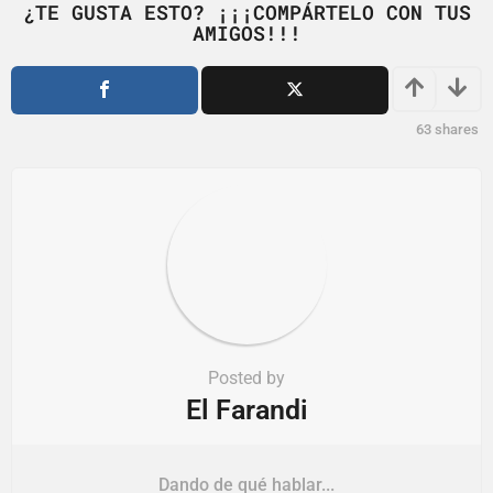
¿TE GUSTA ESTO? ¡¡¡COMPÁRTELO CON TUS
a
AMIGOS!!!
t
i
o
63
shares
n
Posted by
El Farandi
Dando de qué hablar...