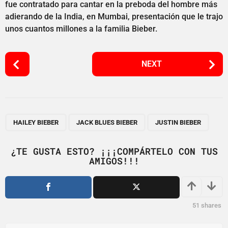
fue contratado para cantar en la preboda del hombre más
adierando de la India, en Mumbai, presentación que le trajo
unos cuantos millones a la familia Bieber.
P
NEXT
o
s
t
P
,
,
a
HAILEY BIEBER
JACK BLUES BIEBER
JUSTIN BIEBER
g
i
¿TE GUSTA ESTO? ¡¡¡COMPÁRTELO CON TUS
AMIGOS!!!
n
a
t
i
51
shares
o