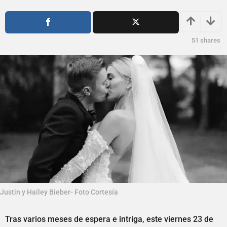
o
ñ
s
o
a
s
g
a
51
shares
o
g
o
Justin y Hailey Bieber- Foto Cortesía
Tras varios meses de espera e intriga, este viernes 23 de