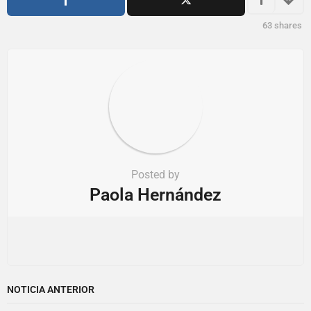
n
63
shares
Posted by
Paola Hernández
NOTICIA ANTERIOR