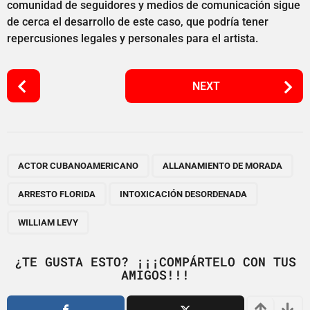
comunidad de seguidores y medios de comunicación sigue
de cerca el desarrollo de este caso, que podría tener
repercusiones legales y personales para el artista.
P
NEXT
o
s
t
P
,
,
,
,
a
ACTOR CUBANOAMERICANO
ALLANAMIENTO DE MORADA
g
ARRESTO FLORIDA
INTOXICACIÓN DESORDENADA
i
n
WILLIAM LEVY
a
t
¿TE GUSTA ESTO? ¡¡¡COMPÁRTELO CON TUS
i
AMIGOS!!!
o