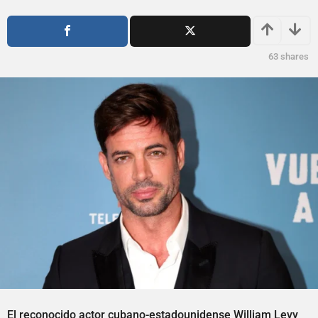
o
o
a
a
g
g
o
o
63
shares
El reconocido actor cubano-estadounidense William Levy