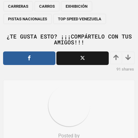
,
,
,
,
a
CARRERAS
CARROS
EXHIBICIÓN
g
PISTAS NACIONALES
TOP SPEED VENEZUELA
i
n
¿TE GUSTA ESTO? ¡¡¡COMPÁRTELO CON TUS
a
AMIGOS!!!
t
i
o
91
shares
n
Posted by