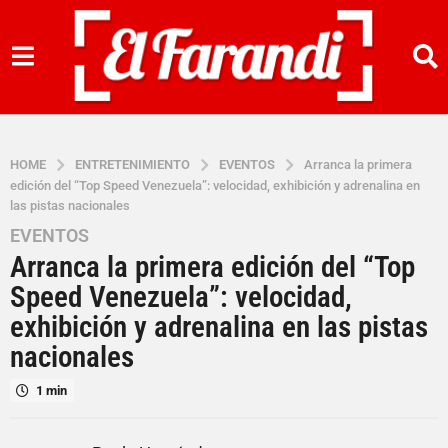
HOME
ENTRETENIMIENTO
EVENTOS
Arranca la primera
edición del “Top Speed Venezuela”: velocidad, exhibición y adrenalina en
las pistas nacionales
EVENTOS
1
Arranca la primera edición del “Top
a
ñ
Speed Venezuela”: velocidad,
o
exhibición y adrenalina en las pistas
a
nacionales
g
o
1 min
1
a