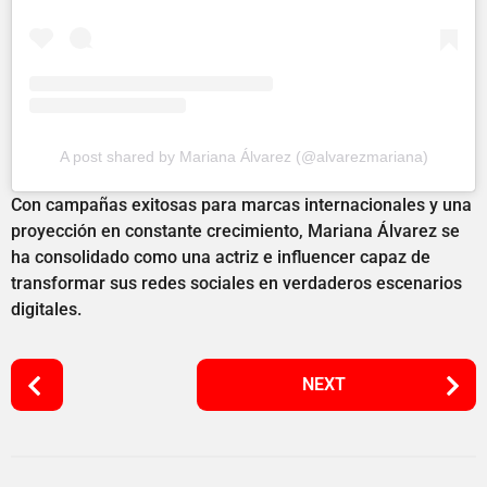
A post shared by Mariana Álvarez (@alvarezmariana)
Con campañas exitosas para marcas internacionales y una
proyección en constante crecimiento, Mariana Álvarez se
ha consolidado como una actriz e influencer capaz de
transformar sus redes sociales en verdaderos escenarios
digitales.
P
NEXT
o
s
t
P