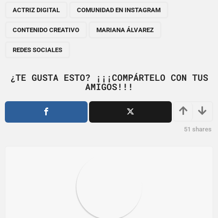
,
,
,
,
a
ACTRIZ DIGITAL
COMUNIDAD EN INSTAGRAM
g
CONTENIDO CREATIVO
MARIANA ÁLVAREZ
i
n
REDES SOCIALES
a
t
¿TE GUSTA ESTO? ¡¡¡COMPÁRTELO CON TUS
i
AMIGOS!!!
o
n
51
shares