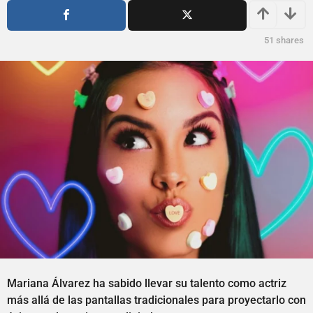
a
o
g
a
o
g
51
shares
o
Mariana Álvarez ha sabido llevar su talento como actriz
más allá de las pantallas tradicionales para proyectarlo con