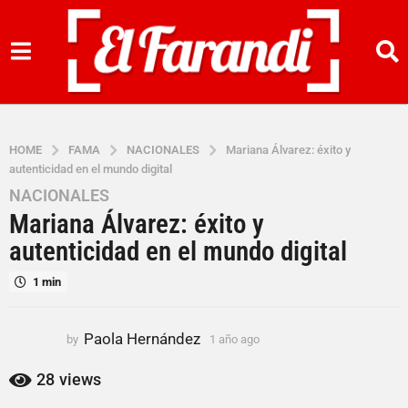
HOME
FAMA
NACIONALES
Mariana Álvarez: éxito y
autenticidad en el mundo digital
NACIONALES
1
Mariana Álvarez: éxito y
a
ñ
autenticidad en el mundo digital
o
1 min
a
g
o
Paola Hernández
by
1 año ago
1
1
a
a
ñ
28
views
o
ñ