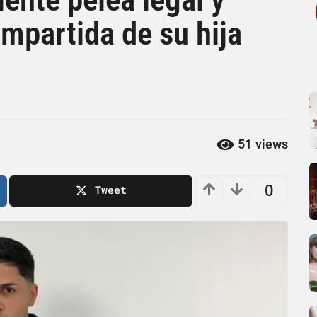
mpartida de su hija
51
views
0
Tweet