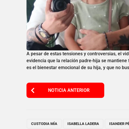
A pesar de estas tensiones y controversias, el vi
evidencia que la relación padre-hija se mantiene 
es el bienestar emocional de su hija, y que no bu
P
NOTICIA ANTERIOR
o
s
t
P
,
,
CUSTODIA MÍA
ISABELLA LADERA
ISANDER P