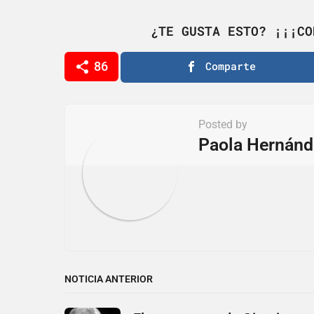
a
g
¿TE GUSTA ESTO? ¡¡¡CO
i
86
Comparte
n
a
t
Posted by
i
Paola Hernánd
o
n
NOTICIA ANTERIOR