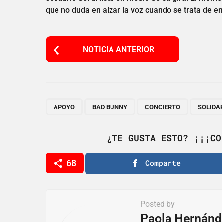
que no duda en alzar la voz cuando se trata de env
P
NOTICIA ANTERIOR
o
s
t
P
,
,
,
APOYO
BAD BUNNY
CONCIERTO
SOLIDA
a
g
¿TE GUSTA ESTO? ¡¡¡CO
i
68
Comparte
n
a
t
Posted by
i
Paola Hernánd