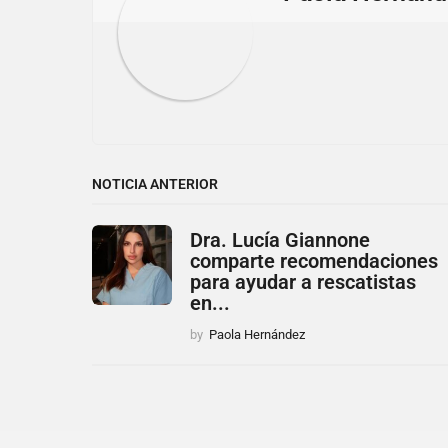
o
n
NOTICIA ANTERIOR
Dra. Lucía Giannone
comparte recomendaciones
para ayudar a rescatistas
en...
by
Paola Hernández