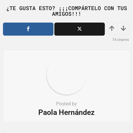
n
¿TE GUSTA ESTO? ¡¡¡COMPÁRTELO CON TUS
a
AMIGOS!!!
t
i
o
74
shares
n
Posted by
Paola Hernández