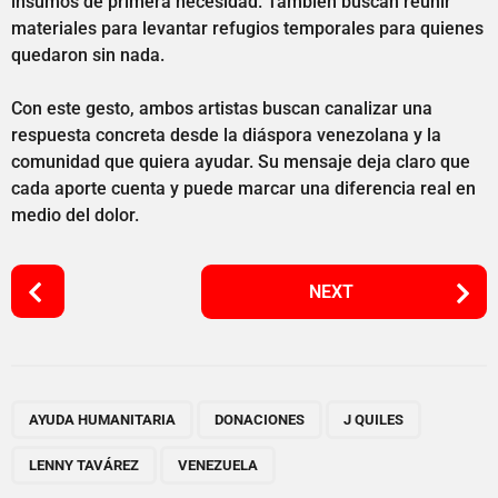
insumos de primera necesidad. También buscan reunir
materiales para levantar refugios temporales para quienes
quedaron sin nada.
Con este gesto, ambos artistas buscan canalizar una
respuesta concreta desde la diáspora venezolana y la
comunidad que quiera ayudar. Su mensaje deja claro que
cada aporte cuenta y puede marcar una diferencia real en
medio del dolor.
P
NEXT
o
s
t
P
,
,
,
,
a
AYUDA HUMANITARIA
DONACIONES
J QUILES
g
LENNY TAVÁREZ
VENEZUELA
i