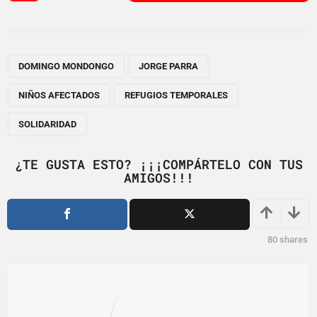
s
t
P
,
,
,
,
a
DOMINGO MONDONGO
JORGE PARRA
g
NIÑOS AFECTADOS
REFUGIOS TEMPORALES
i
n
SOLIDARIDAD
a
t
¿TE GUSTA ESTO? ¡¡¡COMPÁRTELO CON TUS
i
AMIGOS!!!
o
n
80
shares