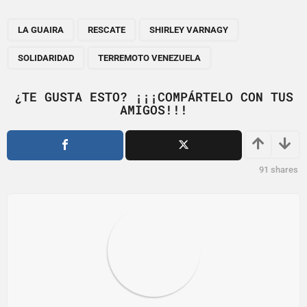
P
,
,
,
,
a
LA GUAIRA
RESCATE
SHIRLEY VARNAGY
g
SOLIDARIDAD
TERREMOTO VENEZUELA
i
n
¿TE GUSTA ESTO? ¡¡¡COMPÁRTELO CON TUS
a
AMIGOS!!!
t
i
o
91
shares
n