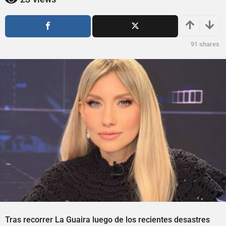
s
s
a
a
g
g
o
o
91
shares
Tras recorrer La Guaira luego de los recientes desastres