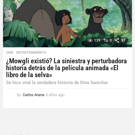
139
0
97
CINE
,
ENTRETENIMIENTO
¿Mowgli existió? La siniestra y perturbadora
historia detrás de la película animada «El
libro de la selva»
Se hizo viral la verdadera historia de Dina Sanichar
by
Carlos Arana
6 años ago
6
a
ñ
o
s
a
g
o