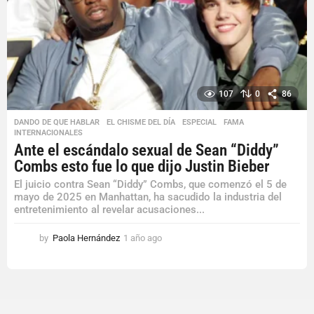
107
0
86
DANDO DE QUE HABLAR
,
EL CHISME DEL DÍA
,
ESPECIAL
,
FAMA
,
INTERNACIONALES
Ante el escándalo sexual de Sean “Diddy”
Combs esto fue lo que dijo Justin Bieber
El juicio contra Sean “Diddy” Combs, que comenzó el 5 de
mayo de 2025 en Manhattan, ha sacudido la industria del
entretenimiento al revelar acusaciones...
by
Paola Hernández
1 año ago
1
a
ñ
o
a
g