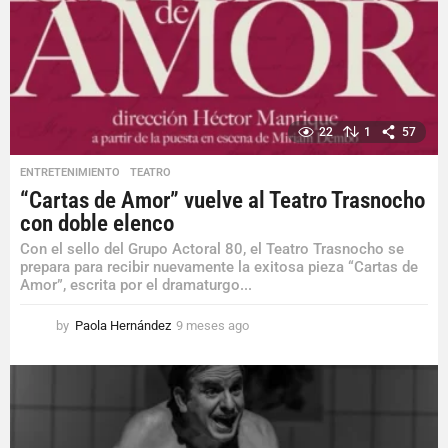
a
g
o
22
1
57
ENTRETENIMIENTO
,
TEATRO
“Cartas de Amor” vuelve al Teatro Trasnocho
con doble elenco
Con el sello del Grupo Actoral 80, el Teatro Trasnocho se
prepara para recibir nuevamente la exitosa pieza “Cartas de
Amor”, escrita por el dramaturgo...
by
Paola Hernández
9 meses ago
9
m
e
s
e
s
a