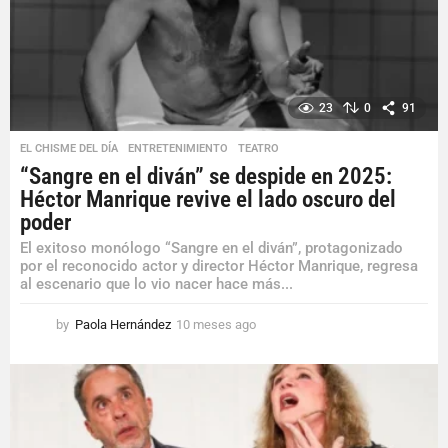
g
o
23
0
91
EL CHISME DEL DÍA
,
ENTRETENIMIENTO
,
TEATRO
“Sangre en el diván” se despide en 2025:
Héctor Manrique revive el lado oscuro del
poder
El exitoso monólogo “Sangre en el diván”, protagonizado
por el reconocido actor y director Héctor Manrique, regresa
al escenario que lo vio nacer hace más...
by
Paola Hernández
10 meses ago
1
0
m
e
s
e
s