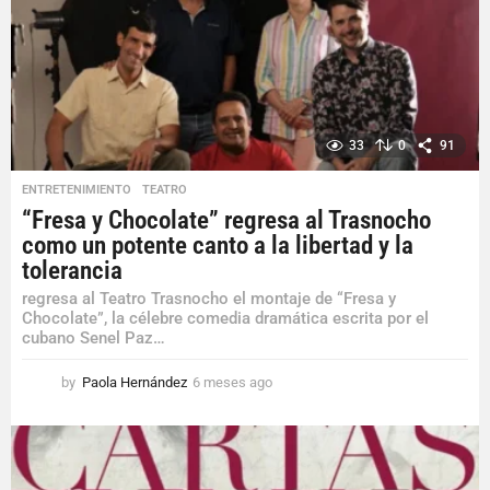
a
g
o
33
0
91
ENTRETENIMIENTO
,
TEATRO
“Fresa y Chocolate” regresa al Trasnocho
como un potente canto a la libertad y la
tolerancia
regresa al Teatro Trasnocho el montaje de “Fresa y
Chocolate”, la célebre comedia dramática escrita por el
cubano Senel Paz…
by
Paola Hernández
6 meses ago
6
m
e
s
e
s