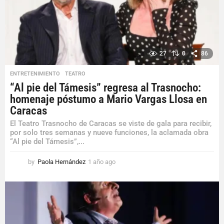
a
g
o
27
0
86
ENTRETENIMIENTO
,
TEATRO
“Al pie del Támesis” regresa al Trasnocho:
homenaje póstumo a Mario Vargas Llosa en
Caracas
El Teatro Trasnocho de Caracas se viste de gala para recibir,
por solo tres semanas y nueve funciones, la aclamada obra
“Al pie del Támesis”,...
by
Paola Hernández
1 año ago
1
a
ñ
o
a
g
o