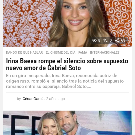
8
0
68
DANDO DE QUE HABLAR
,
EL CHISME DEL DÍA
,
FAMA
,
INTERNACIONALES
Irina Baeva rompe el silencio sobre supuesto
nuevo amor de Gabriel Soto
En un giro inesperado, Irina Baeva, reconocida actriz de
origen ruso, rompió el silencio tras la noticia del supuesto
romance entre su expareja, Gabriel Soto,...
by
César García
2 años ago
2
a
ñ
o
s
a
g