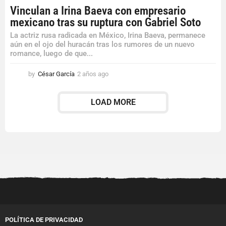
Vinculan a Irina Baeva con empresario
mexicano tras su ruptura con Gabriel Soto
La actriz rusa radicada en México, Irina Baeva, permanece
aún en el ojo del huracán tras los rumores de un nuevo
romance, luego de que...
by
César García
2 años ago
2
a
ñ
LOAD MORE
o
s
a
g
o
POLÍTICA DE PRIVACIDAD