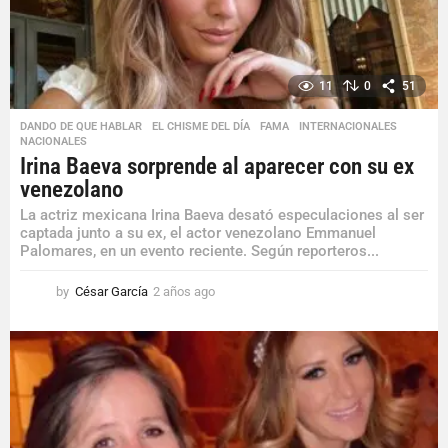
11
0
51
DANDO DE QUE HABLAR
,
EL CHISME DEL DÍA
,
FAMA
,
INTERNACIONALES
,
NACIONALES
Irina Baeva sorprende al aparecer con su ex
venezolano
La actriz mexicana Irina Baeva desató especulaciones al ser
captada junto a su ex, el actor venezolano Emmanuel
Palomares, en un evento reciente. Según reporteros...
by
César García
2 años ago
2
a
ñ
o
s
a
g
o