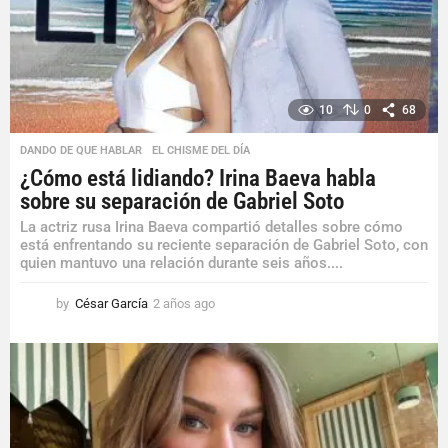
o
10
0
68
DANDO DE QUE HABLAR
,
EL CHISME DEL DÍA
¿Cómo está lidiando? Irina Baeva habla
sobre su separación de Gabriel Soto
La actriz rusa Irina Baeva compartió detalles sobre cómo
está enfrentando su reciente separación de Gabriel Soto, con
quien mantuvo una relación durante seis años....
by
César García
2 años ago
2
a
ñ
o
s
a
g
o