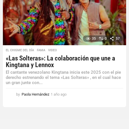
35
0
57
EL CHISME DEL DÍA
,
FAMA
,
VIDEO
«Las Solteras»: La colaboración que une a
Kingtana y Lennox
El cantante venezolano Kingtana inicia este 2025 con el pie
derecho estrenando el tema «Las Solteras» , en el cual hace
un gran junte con...
by
Paola Hernández
1 año ago
1
a
ñ
o
a
g
o