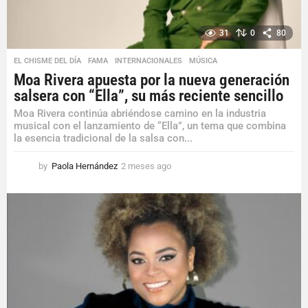
31
0
80
EL CHISME DEL DÍA
,
FAMA
,
INTERNACIONALES
,
MÚSICA
Moa Rivera apuesta por la nueva generación
salsera con “Ella”, su más reciente sencillo
Moa Rivera continúa abriéndose camino en la industria
musical con el lanzamiento de “Ella”, un tema que combina
la esencia tradicional de la salsa con...
by
Paola Hernández
2 meses ago
2
m
e
s
e
s
a
g
o