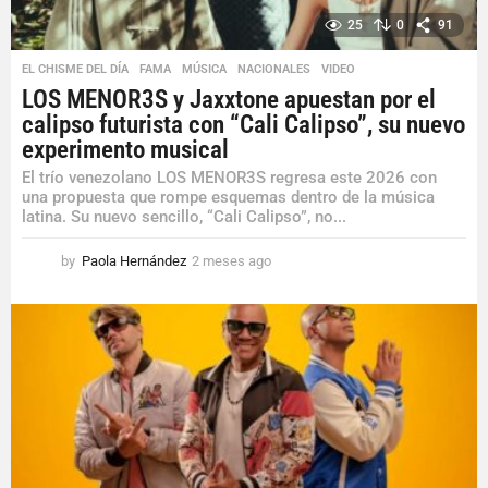
25
0
91
EL CHISME DEL DÍA
,
FAMA
,
MÚSICA
,
NACIONALES
,
VIDEO
LOS MENOR3S y Jaxxtone apuestan por el
calipso futurista con “Cali Calipso”, su nuevo
experimento musical
El trío venezolano LOS MENOR3S regresa este 2026 con
una propuesta que rompe esquemas dentro de la música
latina. Su nuevo sencillo, “Cali Calipso”, no...
by
Paola Hernández
2 meses ago
2
m
e
s
e
s
a
g
o