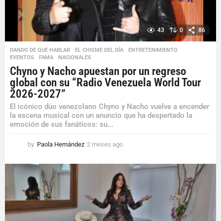
g
o
43
0
86
DANDO DE QUE HABLAR
,
EL CHISME DEL DÍA
,
ENTRETENIMIENTO
,
EVENTOS
,
FAMA
,
NACIONALES
Chyno y Nacho apuestan por un regreso
global con su “Radio Venezuela World Tour
2026-2027”
El icónico dúo venezolano Chyno y Nacho vuelve a encender
la escena musical con un anuncio que ha despertado la
emoción de sus fanáticos: su...
by
Paola Hernández
2 meses ago
2
m
e
s
e
s
a
g
o