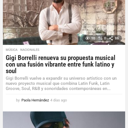
10
0
86
MÚSICA
,
NACIONALES
Gigi Borrelli renueva su propuesta musical
con una fusión vibrante entre funk latino y
soul
Gigi Borrelli vuelve a expandir su universo artístico con un
nuevo proyecto musical que combina Latin Funk, Latin
Groove, Soul, R&B y sonoridades contemporáneas en...
by
Paola Hernández
4 días ago
4
d
í
a
s
a