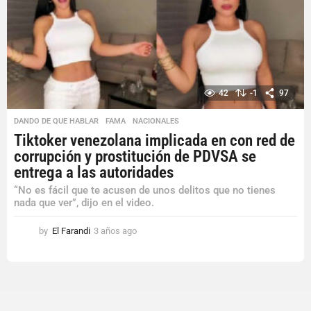
42
-1
97
DANDO DE QUE HABLAR
,
FAMA
,
NACIONALES
Tiktoker venezolana implicada en con red de
corrupción y prostitución de PDVSA se
entrega a las autoridades
“No es fácil que te acusen de unos delitos que no tienes
nada que ver”, dijo en el video.
by
El Farandi
3 años ago
3
a
ñ
o
s
a
g