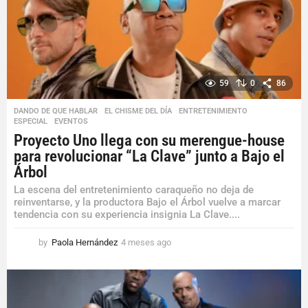
a
g
o
59
0
86
DANDO DE QUE HABLAR
,
EL CHISME DEL DÍA
,
ENTRETENIMIENTO
,
ESPECIAL
,
EVENTOS
Proyecto Uno llega con su merengue-house
para revolucionar “La Clave” junto a Bajo el
Árbol
La escena del entretenimiento caraqueño no deja de
reinventarse, y la productora Bajo el Árbol vuelve a marcar
tendencia con su experiencia insignia La Clave....
by
Paola Hernández
4 meses ago
4
m
e
s
e
s