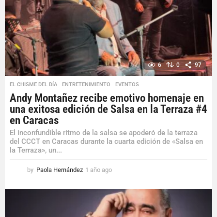
6
0
97
EL CHISME DEL DÍA
,
ENTRETENIMIENTO
,
EVENTOS
Andy Montañez recibe emotivo homenaje en
una exitosa edición de Salsa en la Terraza #4
en Caracas
El inconfundible ritmo de la salsa se apoderó de la terraza
del CCCT en Caracas durante la cuarta edición de «Salsa en
la Terraza», un...
by
Paola Hernández
1 año ago
1
a
ñ
o
a
g