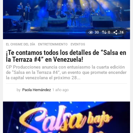
30
0
74
EL CHISME DEL DÍA
,
ENTRETENIMIENTO
,
EVENTOS
¡Te contamos todos los detalles de “Salsa en
la Terraza #4” en Venezuela!
CP Producciones anuncia con entusiasmo la cuarta edición
de “Salsa en la Terraza #4”, un evento que promete encender
la capital venezolana el próximo 28...
by
Paola Hernández
1 año ago
1
a
ñ
o
a
g
o