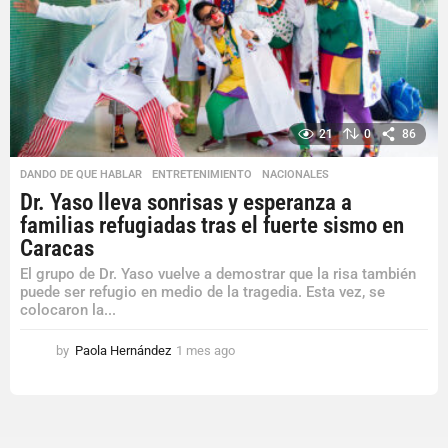
21
0
86
DANDO DE QUE HABLAR
,
ENTRETENIMIENTO
,
NACIONALES
Dr. Yaso lleva sonrisas y esperanza a
familias refugiadas tras el fuerte sismo en
Caracas
El grupo de Dr. Yaso vuelve a demostrar que la risa también
puede ser refugio en medio de la tragedia. Esta vez, se
colocaron la...
by
Paola Hernández
1 mes ago
1
m
e
s
a
g