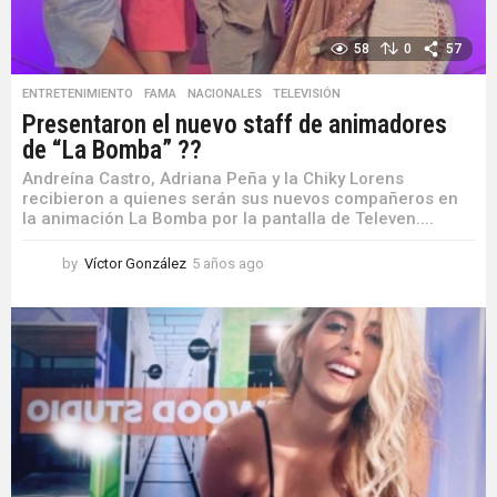
58
0
57
ENTRETENIMIENTO
,
FAMA
,
NACIONALES
,
TELEVISIÓN
Presentaron el nuevo staff de animadores
de “La Bomba” ??
Andreína Castro, Adriana Peña y la Chiky Lorens
recibieron a quienes serán sus nuevos compañeros en
la animación La Bomba por la pantalla de Televen....
by
Víctor González
5 años ago
5
a
ñ
o
s
a
g
o