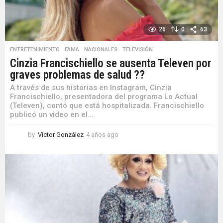
26
0
63
ENTRETENIMIENTO
,
FAMA
,
NACIONALES
,
TELEVISIÓN
Cinzia Francischiello se ausenta Televen por
graves problemas de salud ??
A través de sus historias en Instagram, Cinzia
Francischiello, presentadora del programa Lo Actual
(Televen), contó que está hospitalizada. Francischiello
publicó un video en el...
by
Víctor González
4 años ago
4
a
ñ
o
s
a
g
o