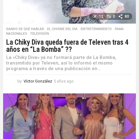
12
0
80
DANDO DE QUE HABLAR
,
EL CHISME DEL DÍA
,
ENTRETENIMIENTO
,
FAMA
,
NACIONALES
,
TELEVISIÓN
La Chiky Diva queda fuera de Televen tras 4
años en “La Bomba” ??
La «Chiky Diva» ya no formará parte de La Bomba,
transmitido por Televen, así lo informó el mismo
programa a través de una publicación en...
by
Víctor González
5 años ago
5
a
ñ
o
s
a
g
o