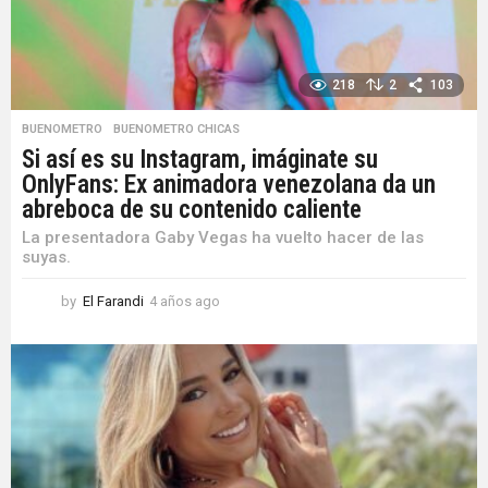
218
2
103
BUENOMETRO
,
BUENOMETRO CHICAS
Si así es su Instagram, imáginate su
OnlyFans: Ex animadora venezolana da un
abreboca de su contenido caliente
La presentadora Gaby Vegas ha vuelto hacer de las
suyas.
by
El Farandi
4 años ago
4
a
ñ
o
s
a
g
o