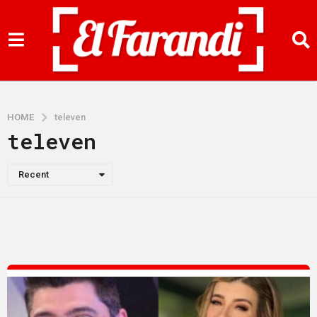
HOME
televen
televen
Recent