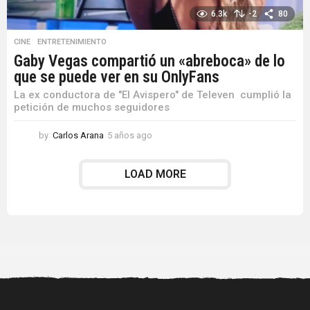
6.3k
-2
80
CINE
,
ENTRETENIMIENTO
Gaby Vegas compartió un «abreboca» de lo
que se puede ver en su OnlyFans
La ex conductora de "El Avispero" de Televen cumplió la
petición de muchos seguidores
by
Carlos Arana
5 años ago
5
a
ñ
LOAD MORE
o
s
a
g
o