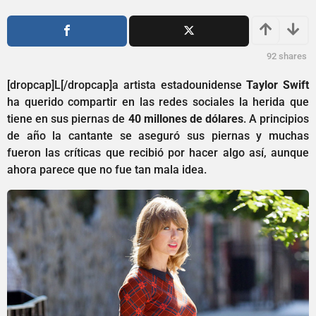
ñ
1
o
a
s
ñ
a
o
92
shares
g
o
s
[dropcap]L[/dropcap]a artista estadounidense
Taylor Swift
a
ha querido compartir en las redes sociales la herida que
g
tiene en sus piernas de
40 millones de dólares
. A principios
o
de año la cantante se aseguró sus piernas y muchas
fueron las críticas que recibió por hacer algo así, aunque
ahora parece que no fue tan mala idea.