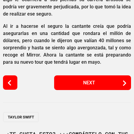
podría ver gravemente perjudicada, por lo que tomó la idea
de realizar ese seguro.
Al ir a hacerse el seguro la cantante creía que podría
asegurarlas en una cantidad que rondara el millón de
dólares, pero cuando le dijeron que valían 40 millones se
sorprendio y hasta se siento algo avergonzada, tal y como
recoge el Mirror. Ahora la cantante se está preparando
para su nuevo tour que tendrá lugar en mayo.
P
NEXT
o
s
t
P
a
TAYLOR SWIFT
g
i
¿TE GUSTA ESTO? ¡¡¡COMPÁRTELO CON TUS