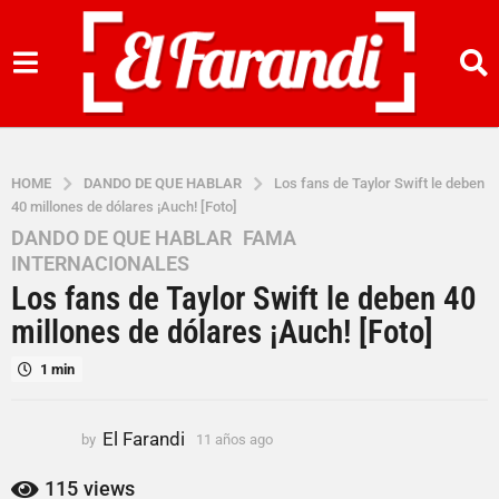
HOME
DANDO DE QUE HABLAR
Los fans de Taylor Swift le deben
40 millones de dólares ¡Auch! [Foto]
DANDO DE QUE HABLAR
,
FAMA
,
1
INTERNACIONALES
1
Los fans de Taylor Swift le deben 40
a
ñ
millones de dólares ¡Auch! [Foto]
o
1 min
s
a
g
El Farandi
by
11 años ago
1
o
1
1
a
115
views